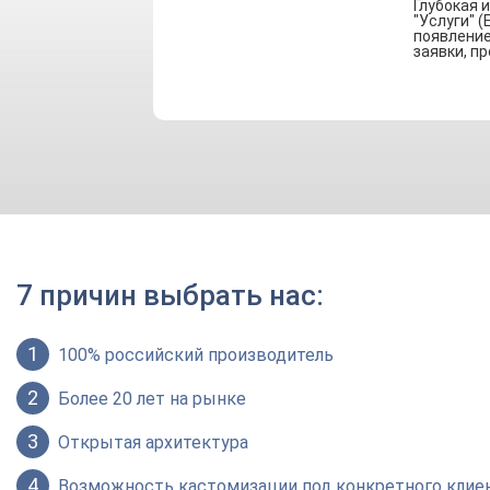
Глубокая 
"Услуги" 
появление
заявки, п
7 причин выбрать нас:
1
100% российский производитель
2
Более 20 лет на рынке
3
Открытая архитектура
4
Возможность кастомизации под конкретного клие